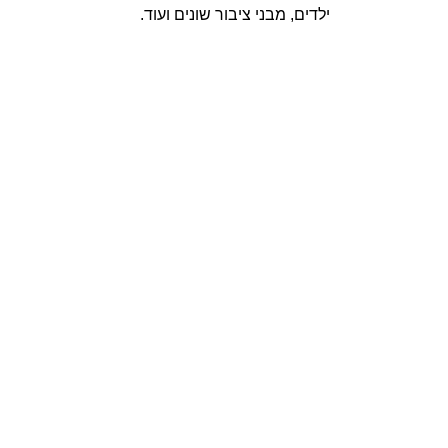
ילדים, מבני ציבור שונים ועוד.
אנו מקפידים על
סטנדרט עבודה
גבוה, דקדוק
בפרטים ואמינות
בשירות. עקרונות