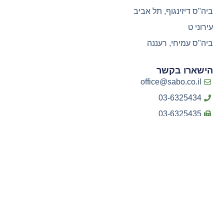
ביה"ס דיזינגוף, תל אביב
עירוני ט
ביה"ס עמיחי, רעננה
הישארו בקשר
office@sabo.co.il
03-6325434
03-6325435
דרך העצמאות 40 יהוד ת.ד 1925 מיקוד 56304
הצהרת נגישות
מדיניות פרטיות