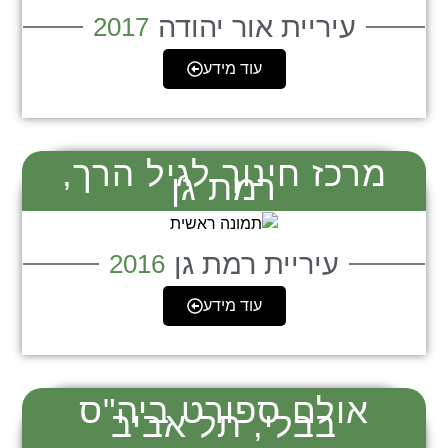
עיריית אור יהודה
2017
עוד מידע
מרכז חינוך לגיל הרך,
רמת גן
עיריית רמת גן
2016
עוד מידע
אולם ספורט ביה"ס
בבלי, תל אביב