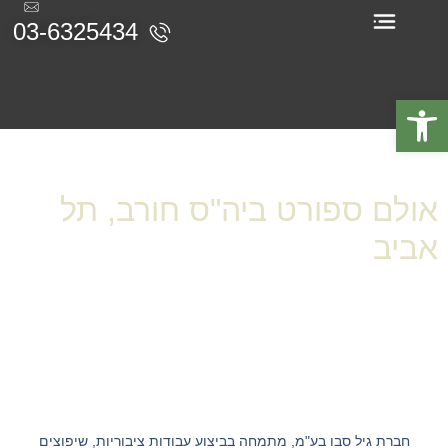
03-6325434
תעודות והסמכות
פתח סרגל נגישות
סוג פרוייקט:
אולמות ספורט
אולם ספורט ביה"ס חורב, תל
אביב
חברת גיל סבו בע"מ, מתמחה בביצוע עבודות ציבוריות, שיפוצים