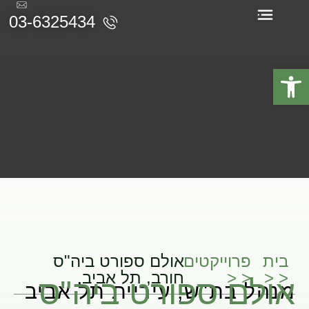
03-6325434
תעודות והסמכות
פתח סרגל נגישות
בית
פרוייקטים
אולם ספורט ביה"ס
< <
< <
חורב, תל אביב
אולם ספורט ביה"ס
מנהל בת"ש, עיריית תל אביב