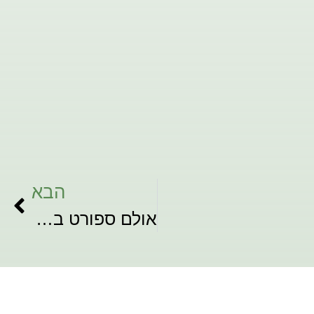
הבא
אולם ספורט ביה"ס בבלי, תל אביב