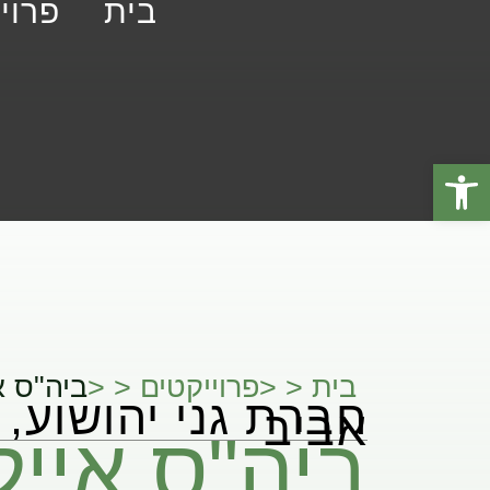
בית
פרוי
פתח סרגל נגישות
בית < <
פרוייקטים < <
ביה"ס א
חברת גני יהושוע, 
אביב
ביה"ס אייל